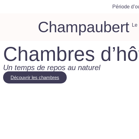
Période d’o
Champaubert
Le
Chambres d’hô
Un temps de repos au naturel
Découvrir les chambres